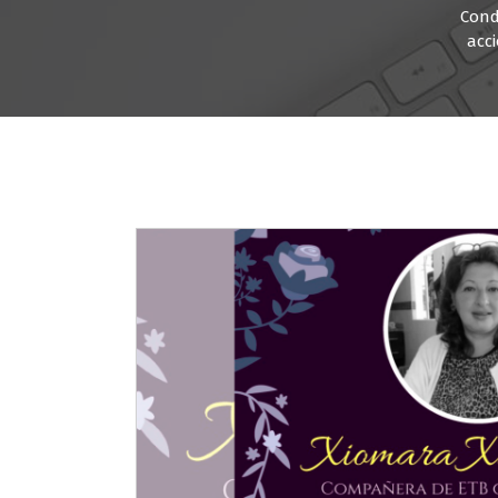
Cond
acc