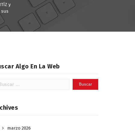
TÍZ y
 sus
uscar Algo En La Web
scar:
chives
marzo 2026