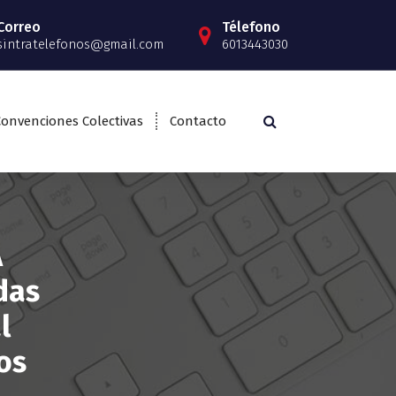
Correo
Télefono
sintratelefonos@gmail.com
6013443030
Convenciones Colectivas
Contacto
A
das
l
os