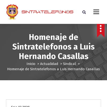
S
a
l
t
Sindicato de trabajadores de ETB
a
r
a
Homenaje de
l
Sintratelefonos a Luis
c
o
Hernando Casallas
n
t
Inicio
>
Actualidad
>
Sindical
>
e
Homenaje de Sintratelefonos a Luis Hernando Casallas
n
i
d
o
Sindical