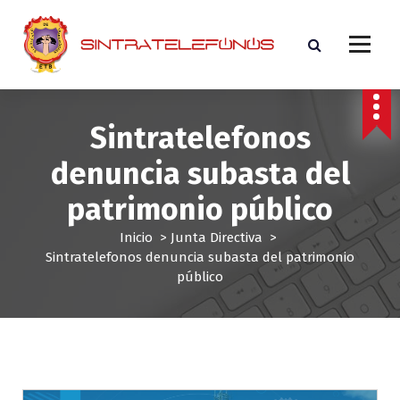
S
a
l
t
Sindicato de trabajadores de ETB
a
r
a
Sintratelefonos
l
denuncia subasta del
c
o
patrimonio público
n
t
Inicio
>
Junta Directiva
>
e
Sintratelefonos denuncia subasta del patrimonio
n
público
i
d
o