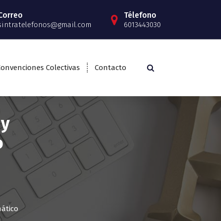
Correo
Télefono
sintratelefonos@gmail.com
6013443030
Convenciones Colectivas
Contacto
 y
o
mático