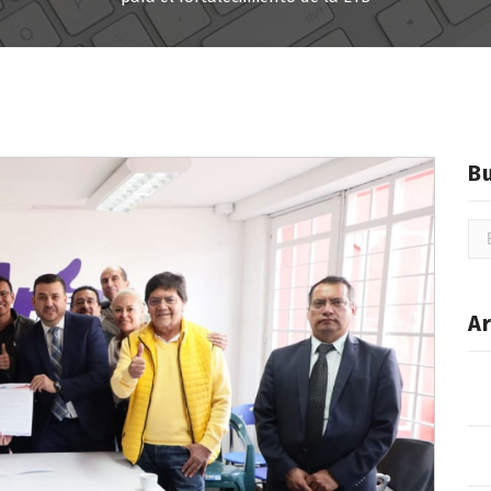
B
Bu
Ar