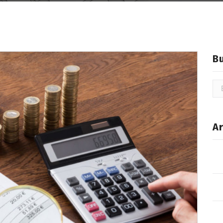
B
Bu
Ar