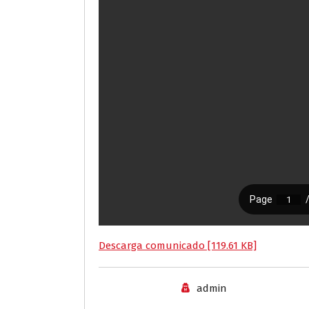
Descarga comunicado [119.61 KB]
admin